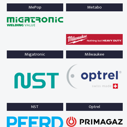
MePop
Metabo
Migatronic
Milwaukee
NST
Optrel