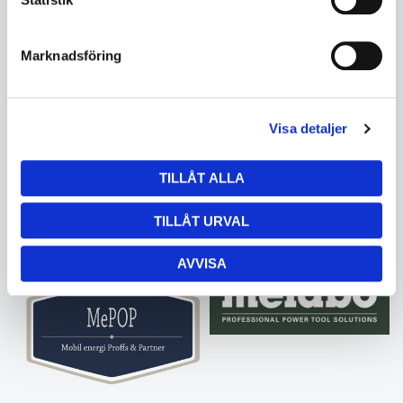
Luna
Lundgrens
Marknadsföring
Visa detaljer
TILLÅT ALLA
TILLÅT URVAL
Lyom
Malmbergs
AVVISA