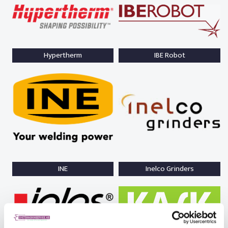
Hypertherm
IBE Robot
INE
Inelco Grinders