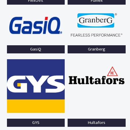
FlexOvit
Fumex
GasiQ
Granberg
GYS
Hultafors