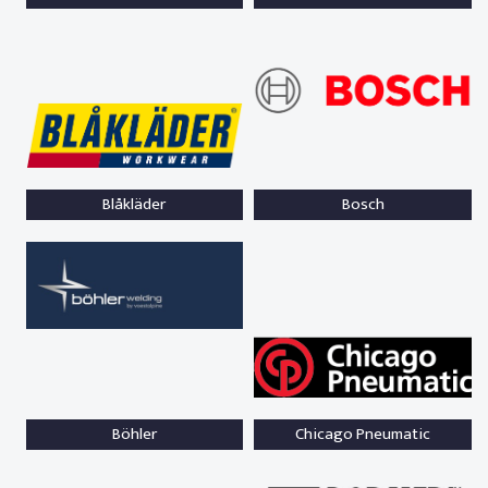
Blåkläder
Bosch
Böhler
Chicago Pneumatic