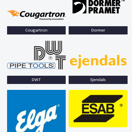
Cougartron
Dormer
DWT
Ejendals