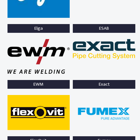
Elga
ESAB
EWM
Exact