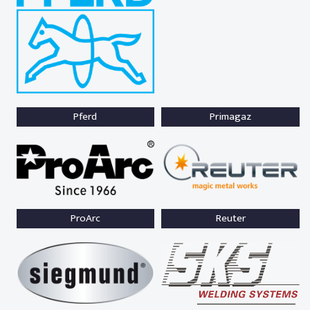
Pferd
Primagaz
ProArc
Reuter