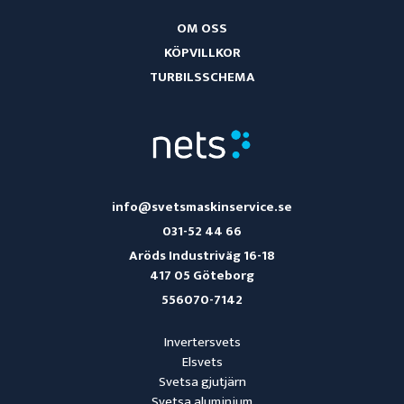
OM OSS
KÖPVILLKOR
TURBILSSCHEMA
info@svetsmaskinservice.se
031-52 44 66
Aröds Industriväg 16-18
417 05 Göteborg
556070-7142
Invertersvets
Elsvets
Svetsa gjutjärn
Svetsa aluminium