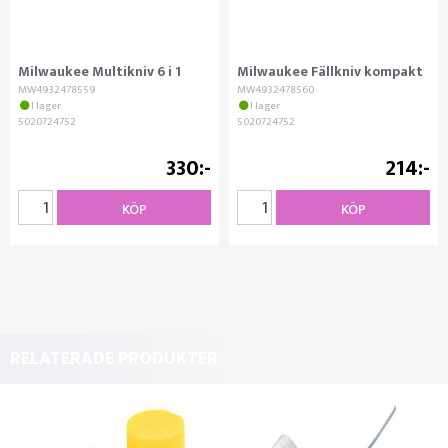
Milwaukee Multikniv 6 i 1
Milwaukee Fällkniv kompakt
MW4932478559
MW4932478560
I lager
I lager
5020724752
5020724752
330
214
KÖP
KÖP
RELATERADE PRODUKTER