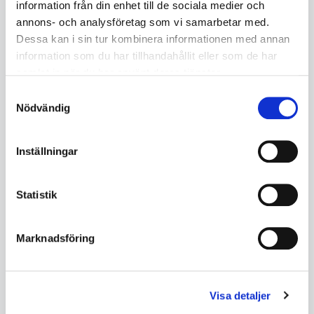
HVK-PH
slät
information från din enhet till de sociala medier och
HU385010
MW48221994
annons- och analysföretag som vi samarbetar med.
Ej i lager
I lager
5561137760
5020724752
Dessa kan i sin tur kombinera informationen med annan
information som du har tillhandahållit eller som de har
48
660
samlat in när du har använt deras tjänster.
Samtyckesval
KÖP
KÖP
Nödvändig
Inställningar
Statistik
Marknadsföring
Visa detaljer