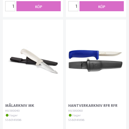
KÖP
KÖP
MÅLARKNIV MK
HANTVERKARKNIV RFR RFR
HU380040
HU380060
I lager
I lager
5560141896
5560141896