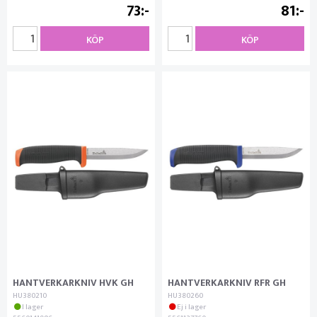
73
81
KÖP
KÖP
HANTVERKARKNIV HVK GH
HANTVERKARKNIV RFR GH
HU380210
HU380260
I lager
Ej i lager