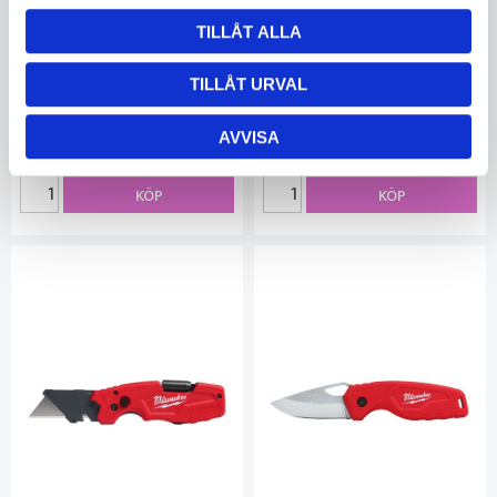
TILLÅT ALLA
Milwaukee Kniv Hardline
Milwaukee Fällkniv
MW4932464830
MW4932471357
I lager
I lager
TILLÅT URVAL
5020724752
5020724752
AVVISA
1 150
260
KÖP
KÖP