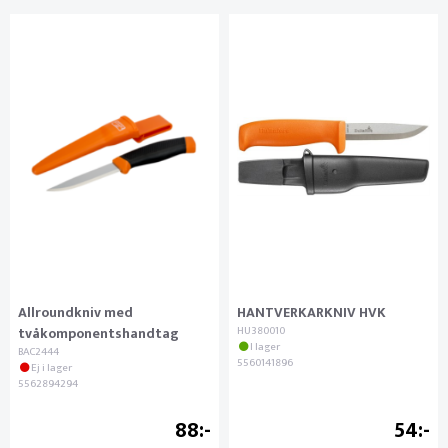
Allroundkniv med
HANTVERKARKNIV HVK
tvåkomponentshandtag
HU380010
I lager
BAC2444
5560141896
Ej i lager
5562894294
88
54