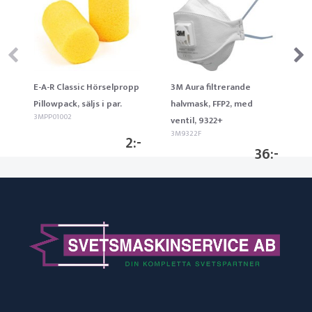
E-A-R Classic Hörselpropp
3M Aura filtrerande
Pillowpack, säljs i par.
halvmask, FFP2, med
3MPP01002
ventil, 9322+
3M9322F
2
36