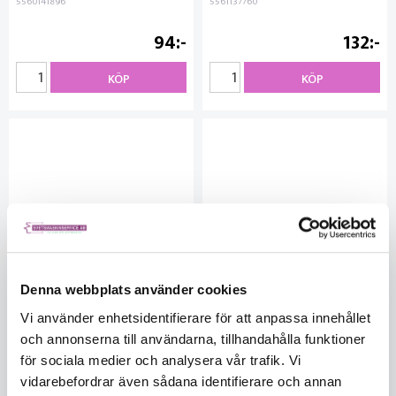
5560141896
5561137760
94
132
KÖP
KÖP
Denna webbplats använder cookies
Vi använder enhetsidentifierare för att anpassa innehållet
och annonserna till användarna, tillhandahålla funktioner
för sociala medier och analysera vår trafik. Vi
Hantverkskniv papphylsa
Milwaukee Fällkniv hardline
vidarebefordrar även sådana identifierare och annan