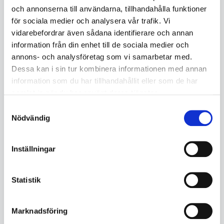
och annonserna till användarna, tillhandahålla funktioner
för sociala medier och analysera vår trafik. Vi
vidarebefordrar även sådana identifierare och annan
information från din enhet till de sociala medier och
annons- och analysföretag som vi samarbetar med.
Dessa kan i sin tur kombinera informationen med annan
information som du har tillhandahållit eller som de har
samlat in när du har använt deras tjänster.
Samtyckesval
Nödvändig
SIGNALLAMPA VIT 42-48V
MAGNETVENTIL 42V
Inställningar
ES0192576004
ES0193054002
I lager
I lager
5560057738
5560057738
Statistik
107.16
331.12
Marknadsföring
KÖP
KÖP