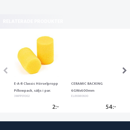
RELATERADE PRODUKTER
E-A-R Classic Hörselpropp
CERAMIC BACKING
Pillowpack, säljs i par.
6GWx600mm
3MPP01002
EL86980600
2
54