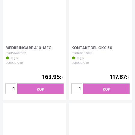
MEDBRINGARE A10-MEC
KONTAKTDEL OKC 50
ES0156707002
ES0160362025
I lager
I lager
5560057738
5560057738
163.95
117.87
KÖP
KÖP