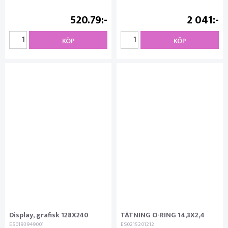
520.79
2 041
KÖP
KÖP
Display, grafisk 128X240
TÄTNING O-RING 14,3X2,4
ES0193949001
ES0215201212