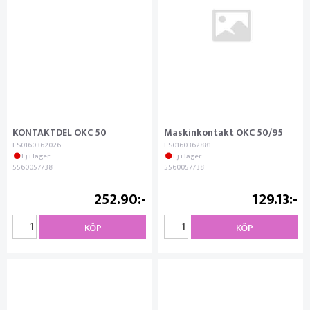
KONTAKTDEL OKC 50
Maskinkontakt OKC 50/95
ES0160362026
ES0160362881
Ej i lager
Ej i lager
5560057738
5560057738
252.90
129.13
KÖP
KÖP