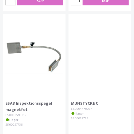
KÖP
KÖP
ESAB Inspektionsspegel
MUNSTYCKE C
magnetfot
ES0004470057
I lager
ES0000595319
5560057738
I lager
5560057738