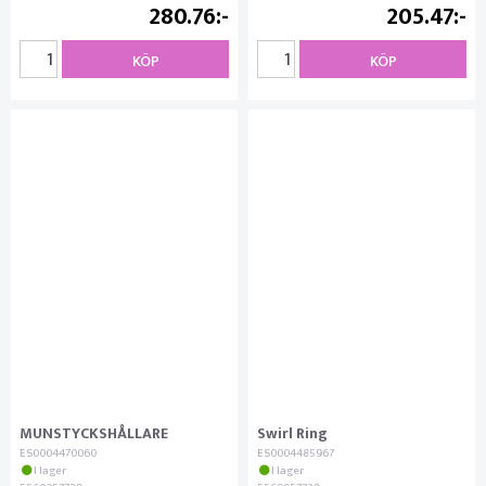
280.76
205.47
KÖP
KÖP
MUNSTYCKSHÅLLARE
Swirl Ring
ES0004470060
ES0004485967
I lager
I lager