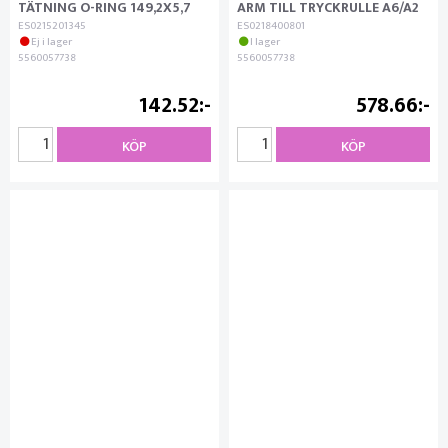
TÄTNING O-RING 149,2X5,7
ARM TILL TRYCKRULLE A6/A2
ES0215201345
ES0218400801
Ej i lager
I lager
5560057738
5560057738
142.52
578.66
KÖP
KÖP