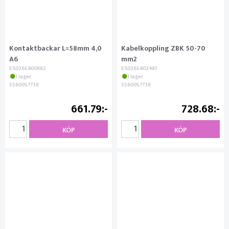
Kontaktbackar L=58mm 4,0
Kabelkoppling ZBK 50-70
A6
mm2
ES0265900882
ES0265902481
I lager
I lager
5560057738
5560057738
661.79
728.68
KÖP
KÖP