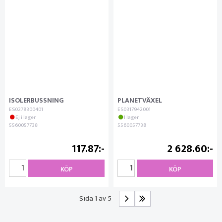
ISOLERBUSSNING
PLANETVÄXEL
ES0278300401
ES0317942001
Ej i lager
I lager
5560057738
5560057738
117.87
2 628.60
KÖP
KÖP
Sida 1 av 5