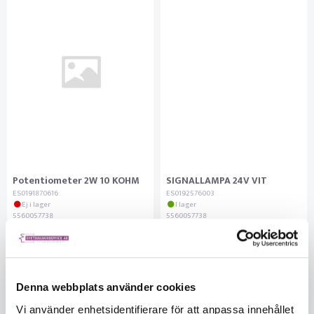
Potentiometer 2W 10 KOHM
SIGNALLAMPA 24V VIT
ES0191870616
ES0192576003
Ej i lager
I lager
5560057738
5560057738
691.17
252.90
KÖP
KÖP
Denna webbplats använder cookies
Vi använder enhetsidentifierare för att anpassa innehållet