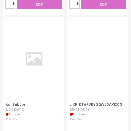
KÖP
KÖP
Kontaktor
LIKRIKTARBRYGGA 35A/1200
ES0193297103
ES0193316208
Ej i lager
Ej i lager
5560057738
5560057738