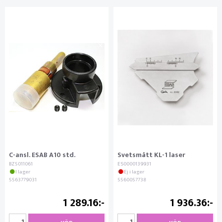
C-ansl. ESAB A10 std.
Svetsmått KL-1 laser
BZ5011061
ES0000139931
I lager
Ej i lager
5563779031
5560057738
1 289.16
1 936.36