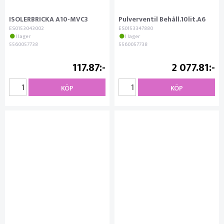
ISOLERBRICKA A10-MVC3
Pulverventil Behåll.10lit.A6
ES0153043002
ES0153347880
I lager
I lager
5560057738
5560057738
117.87
2 077.81
KÖP
KÖP