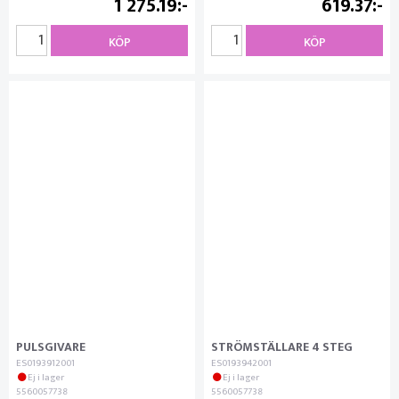
1 275.19
619.37
KÖP
KÖP
PULSGIVARE
STRÖMSTÄLLARE 4 STEG
ES0193912001
ES0193942001
Ej i lager
Ej i lager
5560057738
5560057738