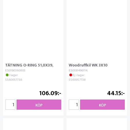
TÄTNING O-RING 51,0X39,
Woodruffkil WK 3X10
ES0190360805
ES0191496114
I lager
Ej i lager
5560057738
5560057738
106.09
44.15
KÖP
KÖP