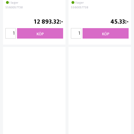
I lager
I lager
5560057738
5560057738
12 893.32
45.33
KÖP
KÖP