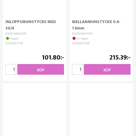
INLOPPSMUNSTYCKE MED
MELLANMUNSTYCKE 0.6-
30/4
1.6mm
ES0156602001
ES0156603001
I lager
Ej i lager
5560057738
5560057738
101.80
215.39
KÖP
KÖP