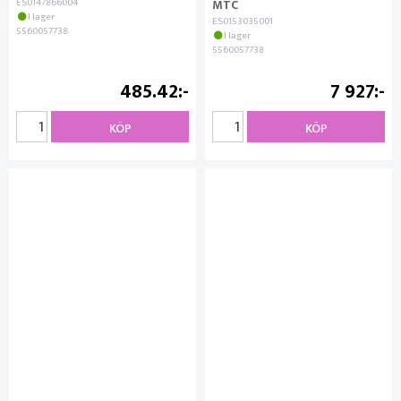
ES0147866004
MTC
I lager
ES0153035001
5560057738
I lager
5560057738
485.42
7 927
KÖP
KÖP