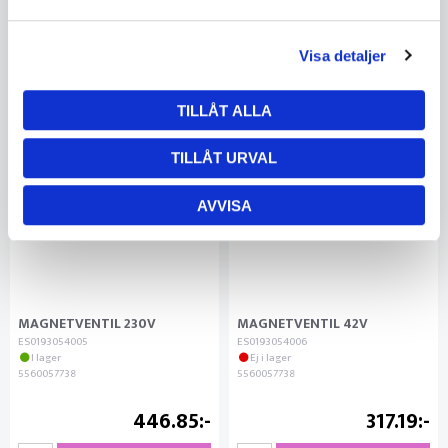
Visa detaljer
TILLÅT ALLA
TILLÅT URVAL
AVVISA
MAGNETVENTIL 230V
MAGNETVENTIL 42V
ES0193054005
ES0193054006
I lager
Ej i lager
5560057738
5560057738
446.85
317.19