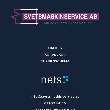
OM OSS
KÖPVILLKOR
TURBILSSCHEMA
info@svetsmaskinservice.se
031-52 44 66
Aröds Industriväg 16-18