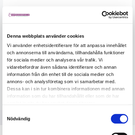
Beskrivning
Mycket kraftfull för krävande arbetsuppgifter
För slipning av jämna och välvda ytor i de mest skiftande
material
Denna webbplats använder cookies
Ergonomisk, kylisolerande och lätt kåpa av slagtålig plast
Vi använder enhetsidentifierare för att anpassa innehållet
Metabo VibraTech (MVT) extrahandtag för
och annonserna till användarna, tillhandahålla funktioner
vibrationsdämpning skyddar hälsan
för sociala medier och analysera vår trafik. Vi
Metabo Quick för verktygslöst skivbyte med
vidarebefordrar även sådana identifierare och annan
snabbspännmutter
information från din enhet till de sociala medier och
Skyddskåpan kan justeras utan verktyg; vridsäker
annons- och analysföretag som vi samarbetar med.
montering i 8 lägen
LÄS MER ...
Dessa kan i sin tur kombinera informationen med annan
Användarvänlig avluftning genom handtaget undviker
uppvirvling av damm i arbetsområdet
information som du har tillhandahållit eller som de har
Ljuddämpare för utluften för tystgående drift.
samlat in när du har använt deras tjänster.
Säkerhetsbrytare förhindrar oavsiktlig påslagning av
Samtyckesval
RELATERADE PRODUKTER
maskinen
Nödvändig
För användning med slip- och kapskivor Ø 125 mm
Omfattande urval av slip- och kapskivor i Metabos