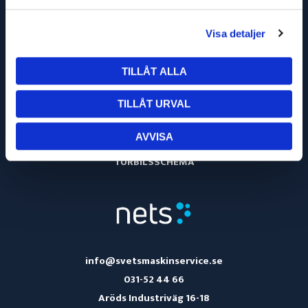
vibrationsdämpning skyddar hälsan
Extrahandtaget kan monteras i tre lägen
Visa detaljer
Elektronisk säkerhetsfrånslagning av motorn som
minskar kick-back-effekten om skivan blockeras - för
högt användarskydd
TILLÅT ALLA
Elektroniskt överbelastningsskydd, mjukstart och skydd
mot återstart
TILLÅT URVAL
OM OSS
AVVISA
KÖPVILLKOR
TURBILSSCHEMA
info@svetsmaskinservice.se
031-52 44 66
Aröds Industriväg 16-18