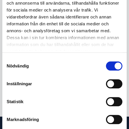
och annonserna till användarna, tillhandahålla funktioner
för sociala medier och analysera vår trafik. Vi
vidarebefordrar även sådana identifierare och annan
Beskrivning
information från din enhet till de sociala medier och
Världens första stora vinkelslipmaskin (Ø 230 mm) med
annons- och analysföretag som vi samarbetar med.
batteridrift för kraftfull kapning och grovslipning utan
Dessa kan i sin tur kombinera informationen med annan
nätström
information som du har tillhandahållit eller som de har
Brett användningsområde tack vare extremt stort
samlat in när du har använt deras tjänster.
kapdjup på 77 mm
Samtyckesval
Unik kapslad kolborstfri motor från Metabo med optimalt
Nödvändig
dammskydd för snabbt arbetsresultat och maximal
effektivitet
Dödmanskontakt som skyddar användaren
Inställningar
Snabbt bromssystem för maximalt användarskydd:
LÄS MER ...
stoppar skivan sekundsnabbt efter frånslagning
Skyddskåpan kan justeras utan verktyg; vridsäker
Statistik
montering
Vridbart huvudhandtag: hög säkerhet och bättre
hantering vid kapning
Marknadsföring
Metabo VibraTech (MVT) extrahandtag för