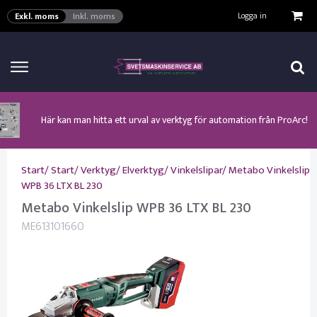
VISA VARUKORGEN
TILL KASSAN
Logga in
Exkl. moms
Inkl. moms
Här kan man hitta ett urval av verktyg för automation från ProArc!
Nyhet! MinarcMig 190 Auto och MinarcMig 220 Auto från Kemppi!
Klicka här för att se alla våra nuvarande kampanjer!
Nyhet! Lägesställare, rullbockar och längdsvets från ProArc!
Nyhet! Tig-svets Minarc T 223 AC/DC från Kemppi!
Nyhet! Tig-svets från Esab, Rogue ET 230iP AC/DC!
Nyhet! Nya PAPR-enheten från ESAB EPR-X1.1!
Start
/
Start
/
Verktyg
/
Elverktyg
/
Vinkelslipar
/
Metabo Vinkelslip
WPB 36 LTX BL 230
Metabo Vinkelslip WPB 36 LTX BL 230
ME613101660