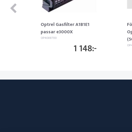
Optrel Gasfilter A1B1E1
Fö
passar e3000X
Op
OP4088700
(5
1 148
OP4