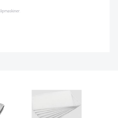
lipmaskiner.
alltid för skadlig rök, damm och ofta giftiga gaser.
iljö kan vara.
kan anpassa till dina skyddsbehov på några sekunder.
ystem 10 gånger mer smuts ur luften, eller med andra