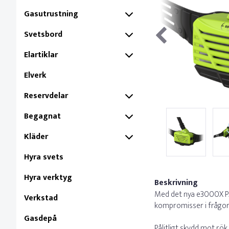
Gasutrustning
Svetsbord
Elartiklar
Elverk
Reservdelar
Begagnat
Kläder
Hyra svets
Hyra verktyg
Beskrivning
Med det nya e3000X PA
Verkstad
kompromisser i frågor
Gasdepå
Pålitligt skydd mot rö