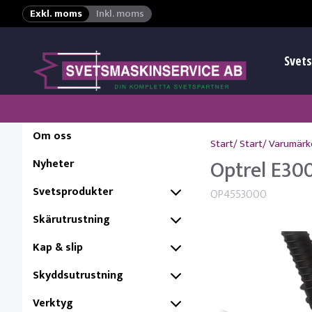
Exkl. moms
Inkl. moms
Svets
Om oss
Start
/
Start
/
Varumärk
Optrel E30
Nyheter
Svetsprodukter
OP4553000
Skärutrustning
Kap & slip
Skyddsutrustning
Verktyg