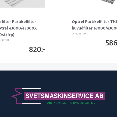
rfilter Partikelfilter
Optrel Partikelfilter TH
trel e3000/e3000X
huvudfilter e3000/e300
0st/frp)
OP4088100
58
088101
820