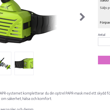
Saldo
Säljs 
Förpa
PR-systemet kompletterar du din optrel PAPR-mask med ett skydd för
 om säkerhet, hälsa och komfort.
k, aerosoler och damm.