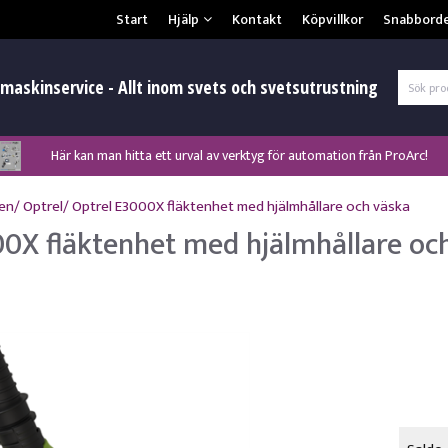
Säkerhet & Cookies
Start
Hjälp
Kontakt
Köpvillkor
Snabbord
L
maskinservice - Allt inom svets och svetsutrustning
Här kan man hitta ett urval av verktyg för automation från ProArc!
Nyhet! MinarcMig 190 Auto och MinarcMig 220 Auto från Kemppi!
Nyhet! Lägesställare, rullbockar och längdsvets från ProArc!
Klicka här för att se alla våra nuvarande kampanjer!
Nyhet! Tig-svets Minarc T 223 AC/DC från Kemppi!
Nyhet! Tig-svets från Esab, Rogue ET 230iP AC/DC!
Nyhet! Nya PAPR-enheten från ESAB EPR-X1.1!
en
/
Optrel
/
Optrel E3000X fläktenhet med hjälmhållare och väska
00X fläktenhet med hjälmhållare oc
Gl