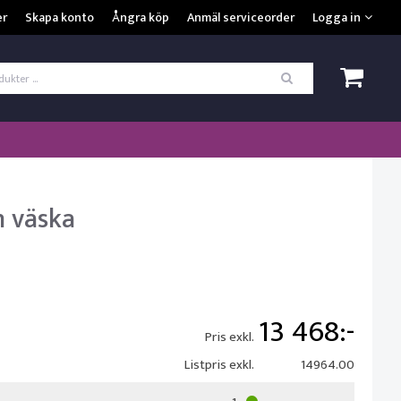
VISA VARUKORGEN
TILL KASSAN
er
Skapa konto
Ångra köp
Anmäl serviceorder
Logga in
ogga in
*
Användarnamn
*
Lösenord
Kom ihåg mig
h väska
ömt ditt lösenord?
SKAPA NYTT KONTO
13 468
Pris exkl.
Listpris exkl.
14964.00