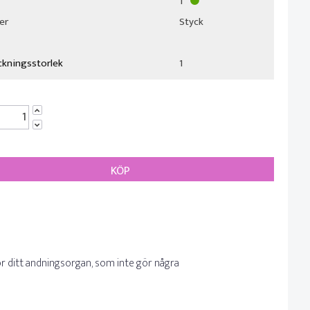
1
per
Styck
ckningsstorlek
1
KÖP
 ditt andningsorgan, som inte gör några