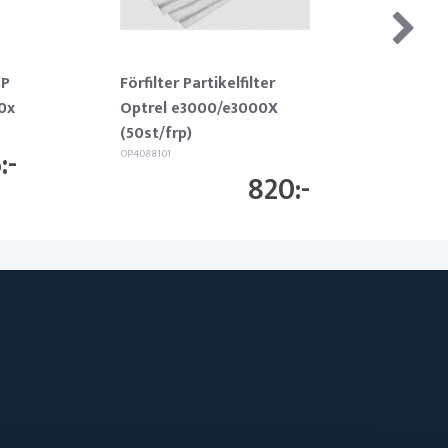
3P
Förfilter Partikelfilter
0x
Optrel e3000/e3000X
(50st/frp)
6
OP4088101
820