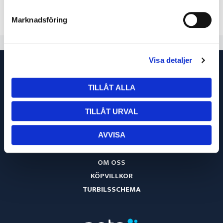
IQ30051000
/ Ac / Propan
IQ30050000
Marknadsföring
1 066
1 066
Visa detaljer
TILLÅT ALLA
TILLÅT URVAL
AVVISA
OM OSS
KÖPVILLKOR
TURBILSSCHEMA