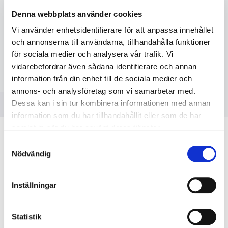
Denna webbplats använder cookies
Vi använder enhetsidentifierare för att anpassa innehållet
KÖP
och annonserna till användarna, tillhandahålla funktioner
för sociala medier och analysera vår trafik. Vi
vidarebefordrar även sådana identifierare och annan
information från din enhet till de sociala medier och
annons- och analysföretag som vi samarbetar med.
RELATERADE PRODUKTER
Dessa kan i sin tur kombinera informationen med annan
information som du har tillhandahållit eller som de har
samlat in när du har använt deras tjänster.
Samtyckesval
Nödvändig
Inställningar
Återställbart
Återställbart
Statistik
bakslagsskydd, Bränngas
bakslagsskydd Oxygen