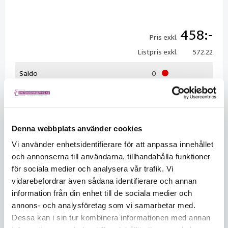
458
Pris exkl.
Listpris exkl.
572.22
Saldo
0
Säljs per
Styck
Ersättningsprodukt:
Länk
Denna webbplats använder cookies
Vi använder enhetsidentifierare för att anpassa innehållet
och annonserna till användarna, tillhandahålla funktioner
för sociala medier och analysera vår trafik. Vi
KÖP
vidarebefordrar även sådana identifierare och annan
information från din enhet till de sociala medier och
annons- och analysföretag som vi samarbetar med.
Dessa kan i sin tur kombinera informationen med annan
Beskrivning