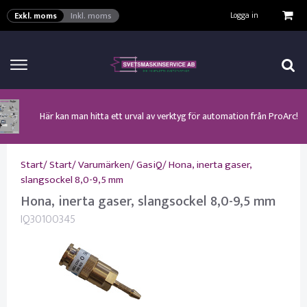
VISA VARUKORGEN
TILL KASSAN
Logga in
Exkl. moms
Inkl. moms
Här kan man hitta ett urval av verktyg för automation från ProArc!
Nyhet! MinarcMig 190 Auto och MinarcMig 220 Auto från Kemppi!
Klicka här för att se alla våra nuvarande kampanjer!
Nyhet! Lägesställare, rullbockar och längdsvets från ProArc!
Nyhet! Tig-svets Minarc T 223 AC/DC från Kemppi!
Nyhet! Tig-svets från Esab, Rogue ET 230iP AC/DC!
Nyhet! Nya PAPR-enheten från ESAB EPR-X1.1!
Start
/
Start
/
Varumärken
/
GasiQ
/
Hona, inerta gaser,
slangsockel 8,0-9,5 mm
Hona, inerta gaser, slangsockel 8,0-9,5 mm
IQ30100345