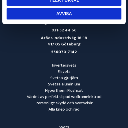
TILLÅT URVAL
AVVISA
info@svetsmaskinservice.se
031-52 44 66
Aröds Industriväg 16-18
417 05 Göteborg
556070-7142
Invertersvets
Elsvets
Svetsa gjutjärn
Svetsa aluminium
Hypertherm Flushcut
Värdet av perfekt slipad wolframelektrod
Personligt skydd och svetsvisir
Alla knep och råd
Svets