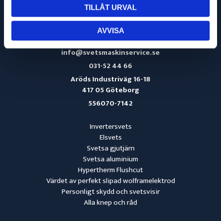
TILLÅT URVAL
AVVISA
info@svetsmaskinservice.se
031-52 44 66
Aröds Industriväg 16-18
417 05 Göteborg
556070-7142
Invertersvets
Elsvets
Svetsa gjutjärn
Svetsa aluminium
Hypertherm Flushcut
Värdet av perfekt slipad wolframelektrod
Personligt skydd och svetsvisir
Alla knep och råd