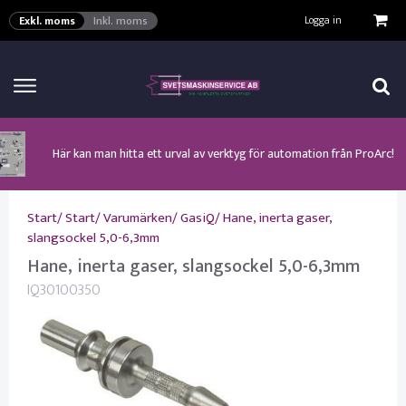
VISA VARUKORGEN
TILL KASSAN
Logga in
Exkl. moms
Inkl. moms
Här kan man hitta ett urval av verktyg för automation från ProArc!
Nyhet! MinarcMig 190 Auto och MinarcMig 220 Auto från Kemppi!
Klicka här för att se alla våra nuvarande kampanjer!
Nyhet! Lägesställare, rullbockar och längdsvets från ProArc!
Nyhet! Tig-svets Minarc T 223 AC/DC från Kemppi!
Nyhet! Tig-svets från Esab, Rogue ET 230iP AC/DC!
Nyhet! Nya PAPR-enheten från ESAB EPR-X1.1!
Start
/
Start
/
Varumärken
/
GasiQ
/
Hane, inerta gaser,
slangsockel 5,0-6,3mm
Hane, inerta gaser, slangsockel 5,0-6,3mm
IQ30100350