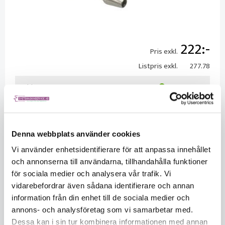
222
Pris exkl.
Listpris exkl.
277.78
Saldo
3
Säljs per
Styck
Ersättningsprodukt:
Länk
Denna webbplats använder cookies
Vi använder enhetsidentifierare för att anpassa innehållet
och annonserna till användarna, tillhandahålla funktioner
för sociala medier och analysera vår trafik. Vi
vidarebefordrar även sådana identifierare och annan
KÖP
information från din enhet till de sociala medier och
annons- och analysföretag som vi samarbetar med.
Dessa kan i sin tur kombinera informationen med annan