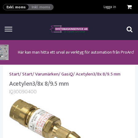
VISA VARUKORGEN
TILL KASSAN
Logga in
Exkl. moms
Inkl. moms
Här kan man hitta ett urval av verktyg för automation från ProArc!
Nyhet! MinarcMig 190 Auto och MinarcMig 220 Auto från Kemppi!
Klicka här för att se alla våra nuvarande kampanjer!
Nyhet! Lägesställare, rullbockar och längdsvets från ProArc!
Nyhet! Tig-svets Minarc T 223 AC/DC från Kemppi!
Nyhet! Tig-svets från Esab, Rogue ET 230iP AC/DC!
Nyhet! Nya PAPR-enheten från ESAB EPR-X1.1!
Start
/
Start
/
Varumärken
/
GasiQ
/
Acetylen3/8x 8/9.5 mm
Acetylen3/8x 8/9.5 mm
IQ30090400