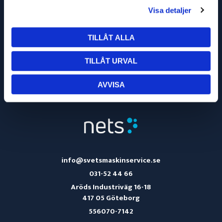
Visa detaljer
TILLÅT ALLA
OM OSS
TILLÅT URVAL
KÖPVILLKOR
AVVISA
TURBILSSCHEMA
info@svetsmaskinservice.se
031-52 44 66
Aröds Industriväg 16-18
417 05 Göteborg
556070-7142