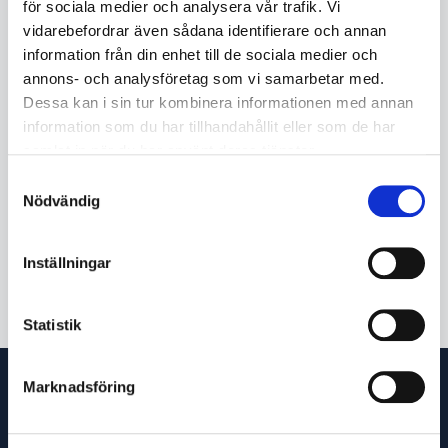
för sociala medier och analysera vår trafik. Vi
KÖP
vidarebefordrar även sådana identifierare och annan
information från din enhet till de sociala medier och
annons- och analysföretag som vi samarbetar med.
Dessa kan i sin tur kombinera informationen med annan
Beskrivning
information som du har tillhandahållit eller som de har
Flamspärren är ett säkerhetsdon som rekomenderas av
samlat in när du har använt deras tjänster.
GasIQ, då det ger ett utökat skydd i relation till om endast
backventil används.
Samtyckesval
Nödvändig
Flamspärren består dels av en backventil och dels av ett
flamfilter som stoppar och släcker en eventuell bakeld.
Inställningar
Statistik
Marknadsföring