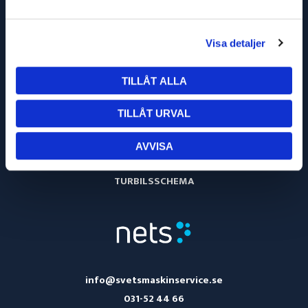
Visa detaljer
TILLÅT ALLA
TILLÅT URVAL
OM OSS
AVVISA
KÖPVILLKOR
TURBILSSCHEMA
info@svetsmaskinservice.se
031-52 44 66