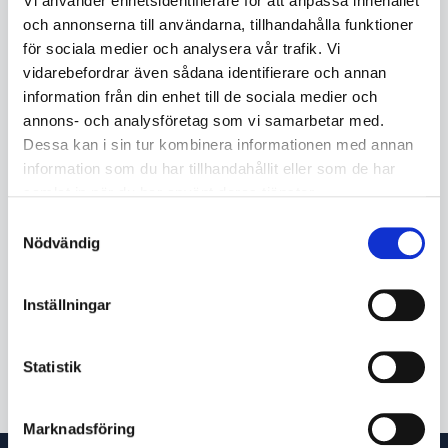
Vi använder enhetsidentifierare för att anpassa innehållet
KÖP
och annonserna till användarna, tillhandahålla funktioner
för sociala medier och analysera vår trafik. Vi
vidarebefordrar även sådana identifierare och annan
information från din enhet till de sociala medier och
Beskrivning
annons- och analysföretag som vi samarbetar med.
Sågklinga med volframkarbidspetsar för allmänt bruk.
Dessa kan i sin tur kombinera informationen med annan
Lämplig för skärning av stål, koppar, aluminium och plast. TCT-
information som du har tillhandahållit eller som de har
bladen kan slipas ett par gånger så att de blir som nya.
samlat in när du har använt deras tjänster.
Rörmaterial: Aluminium, koppar, plast, stål
Samtyckesval
Nödvändig
Passar till PC 170, PC 170E, PC 220 Pro Series, PC 220E, PC 280
Pro Series, PC 360 AIR, PC 360 Pro Series, PC 460 Pro Series.
Inställningar
Mått: 140 x 62 x 1,8 x 1,4 x 46
LÄS MER ...
Statistik
Klicka här för att läsa mer om produkten på leverantörens
hemsida.
Marknadsföring