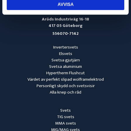
info@svetsmaskinservice.se
AVVISA
031-52 44 66
Aröds Industriväg 16-18
417 05 Göteborg
556070-7142
Invertersvets
Elsvets
Svetsa gjutjärn
Svetsa aluminium
Hypertherm Flushcut
Värdet av perfekt slipad wolframelektrod
Personligt skydd och svetsvisir
Alla knep och råd
Svets
TIG svets
MMA svets
MIG/MAG svets