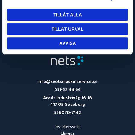
TILLÅT ALLA
OM OSS
KÖPVILLKOR
TILLÅT URVAL
TURBILSSCHEMA
AVVISA
info@svetsmaskinservice.se
031-52 44 66
Aröds Industriväg 16-18
417 05 Göteborg
556070-7142
Invertersvets
Elsvets