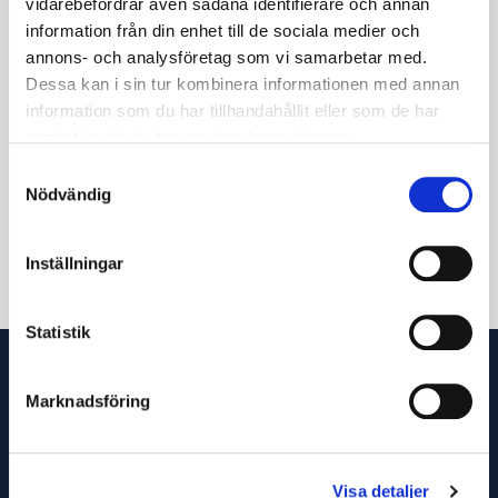
vidarebefordrar även sådana identifierare och annan
information från din enhet till de sociala medier och
annons- och analysföretag som vi samarbetar med.
Dessa kan i sin tur kombinera informationen med annan
Beskrivning
OK Tigtrod 2209 är en extra lågkolhaltig ferritaustenitisk
information som du har tillhandahållit eller som de har
TIG-tråd för svetsning av s k ”Duplex”-stål exempelvis Avesta
samlat in när du har använt deras tjänster.
2205, 1. 4462 (SS2377), UNS S31803. Svetsgodset har bra
Samtyckesval
motstånd mot allmän korrosion, interkristallin korrosion,
Nödvändig
punktfrätning och speciellt mot spänningskorrosion i klorid
och vätesulfidhaltig miljö. (Art nr 1686)
Inställningar
Statistik
Marknadsföring
Visa detaljer