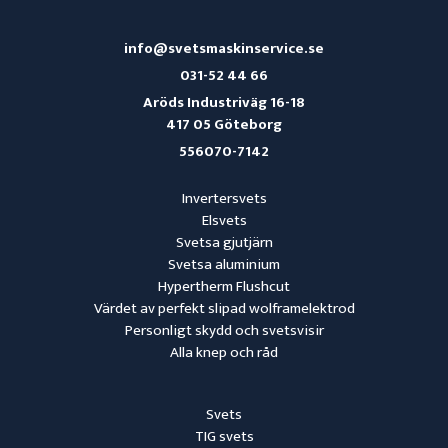
info@svetsmaskinservice.se
031-52 44 66
Aröds Industriväg 16-18
417 05 Göteborg
556070-7142
Invertersvets
Elsvets
Svetsa gjutjärn
Svetsa aluminium
Hypertherm Flushcut
Värdet av perfekt slipad wolframelektrod
Personligt skydd och svetsvisir
Alla knep och råd
Svets
TIG svets