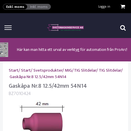
VISA VARUKORGEN
TILL KASSAN
Logga in
Exkl. moms
Inkl. moms
Här kan man hitta ett urval av verktyg för automation från ProArc!
Nyhet! MinarcMig 190 Auto och MinarcMig 220 Auto från Kemppi!
Klicka här för att se alla våra nuvarande kampanjer!
Nyhet! Lägesställare, rullbockar och längdsvets från ProArc!
Nyhet! Tig-svets Minarc T 223 AC/DC från Kemppi!
Nyhet! Tig-svets från Esab, Rogue ET 230iP AC/DC!
Nyhet! Nya PAPR-enheten från ESAB EPR-X1.1!
Start
/
Start
/
Svetsprodukter
/
MIG/TIG Slitdelar
/
TIG Slitdelar
/
Gaskåpa Nr.8 12.5/42mm 54N14
Gaskåpa Nr.8 12.5/42mm 54N14
BZ7010424