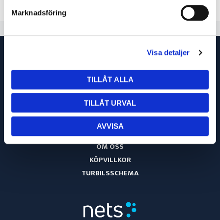
83
54
Marknadsföring
Visa detaljer
TILLÅT ALLA
TILLÅT URVAL
AVVISA
OM OSS
KÖPVILLKOR
TURBILSSCHEMA