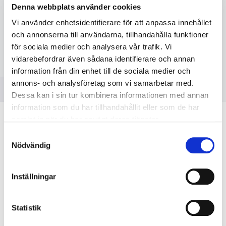
Denna webbplats använder cookies
Beskrivning
Vi använder enhetsidentifierare för att anpassa innehållet
Gaskåpa för gaslins tex.BZ7010207. Passar stora linde
och annonserna till användarna, tillhandahålla funktioner
17/18/26.
för sociala medier och analysera vår trafik. Vi
vidarebefordrar även sådana identifierare och annan
information från din enhet till de sociala medier och
annons- och analysföretag som vi samarbetar med.
RELATERADE PRODUKTER
Dessa kan i sin tur kombinera informationen med annan
information som du har tillhandahållit eller som de har
samlat in när du har använt deras tjänster.
Samtyckesval
Nödvändig
Inställningar
Spännhuv kort Stora
Spännhylsa 2.4mm Stora
Statistik
Linde 57Y04
Linde 10N24
BZ7020002
BZ7020009