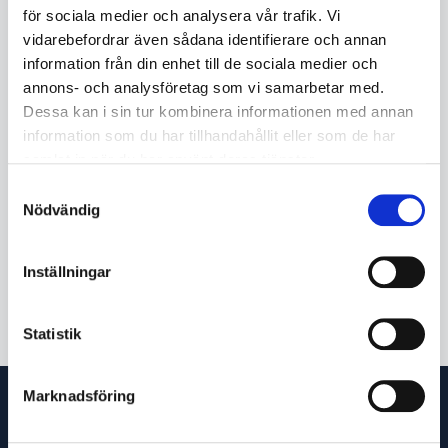
för sociala medier och analysera vår trafik. Vi
vidarebefordrar även sådana identifierare och annan
information från din enhet till de sociala medier och
KÖP
annons- och analysföretag som vi samarbetar med.
Dessa kan i sin tur kombinera informationen med annan
information som du har tillhandahållit eller som de har
Beskrivning
samlat in när du har använt deras tjänster.
Enhet med fyra rullar
Samtyckesval
Nödvändig
Ø tråd
0.8 mm
Färgkod
Vit
Inställningar
Notform
V-spår
Statistik
Marknadsföring