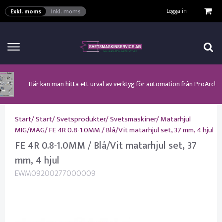
VISA VARUKORGEN
TILL KASSAN
Logga in
Exkl. moms
Inkl. moms
Här kan man hitta ett urval av verktyg för automation från ProArc!
Nyhet! MinarcMig 190 Auto och MinarcMig 220 Auto från Kemppi!
Klicka här för att se alla våra nuvarande kampanjer!
Nyhet! Lägesställare, rullbockar och längdsvets från ProArc!
Nyhet! Tig-svets Minarc T 223 AC/DC från Kemppi!
Nyhet! Tig-svets från Esab, Rogue ET 230iP AC/DC!
Nyhet! Nya PAPR-enheten från ESAB EPR-X1.1!
Start
/
Start
/
Svetsprodukter
/
Svetsmaskiner
/
Matarhjul
MIG/MAG
/
FE 4R 0.8-1.0MM / Blå/Vit matarhjul set, 37 mm, 4 hjul
FE 4R 0.8-1.0MM / Blå/Vit matarhjul set, 37
mm, 4 hjul
EWM09200277000009