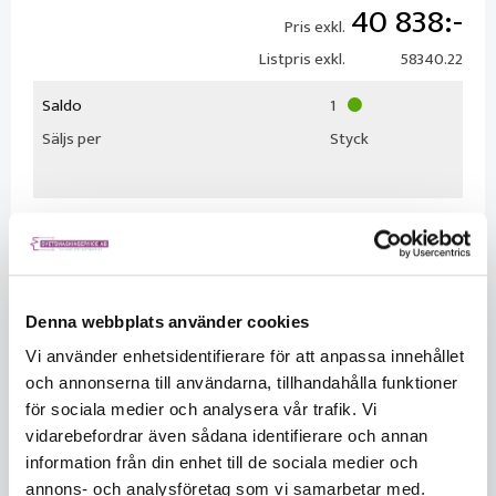
40 838
Pris exkl.
Listpris exkl.
58340.22
Saldo
1
Säljs per
Styck
Denna webbplats använder cookies
KÖP
Vi använder enhetsidentifierare för att anpassa innehållet
och annonserna till användarna, tillhandahålla funktioner
för sociala medier och analysera vår trafik. Vi
Beskrivning
vidarebefordrar även sådana identifierare och annan
Ersättaren för Esab Origo mig C280 och C340.
information från din enhet till de sociala medier och
annons- och analysföretag som vi samarbetar med.