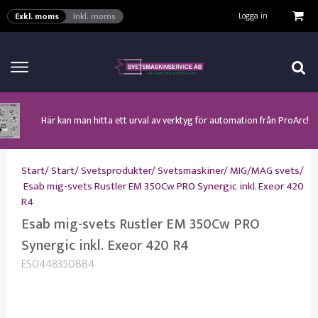
VISA VARUKORGEN
TILL KASSAN
Logga in
Exkl. moms
Inkl. moms
Här kan man hitta ett urval av verktyg för automation från ProArc!
Nyhet! MinarcMig 190 Auto och MinarcMig 220 Auto från Kemppi!
Klicka här för att se alla våra nuvarande kampanjer!
Nyhet! Lägesställare, rullbockar och längdsvets från ProArc!
Nyhet! Tig-svets Minarc T 223 AC/DC från Kemppi!
Nyhet! Tig-svets från Esab, Rogue ET 230iP AC/DC!
Nyhet! Nya PAPR-enheten från ESAB EPR-X1.1!
Start
/
Start
/
Svetsprodukter
/
Svetsmaskiner
/
MIG/MAG svets
/
Esab mig-svets Rustler EM 350Cw PRO Synergic inkl. Exeor 420
R4
Esab mig-svets Rustler EM 350Cw PRO
Synergic inkl. Exeor 420 R4
ES0448350884