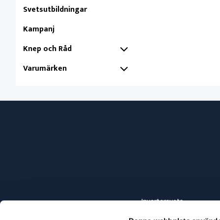
Svetsutbildningar
Kampanj
Knep och Råd
Varumärken
Invertersvets
Elsvets