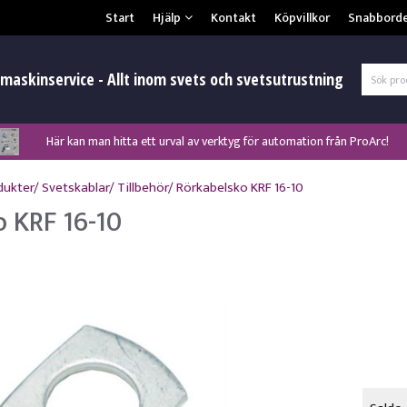
Säkerhet & Cookies
Start
Hjälp
Kontakt
Köpvillkor
Snabbord
L
maskinservice - Allt inom svets och svetsutrustning
Här kan man hitta ett urval av verktyg för automation från ProArc!
Nyhet! MinarcMig 190 Auto och MinarcMig 220 Auto från Kemppi!
Nyhet! Lägesställare, rullbockar och längdsvets från ProArc!
Klicka här för att se alla våra nuvarande kampanjer!
Nyhet! Tig-svets Minarc T 223 AC/DC från Kemppi!
Nyhet! Tig-svets från Esab, Rogue ET 230iP AC/DC!
Nyhet! Nya PAPR-enheten från ESAB EPR-X1.1!
dukter
/
Svetskablar
/
Tillbehör
/
Rörkabelsko KRF 16-10
o KRF 16-10
Gl