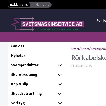
Exkl. moms
Inkl. moms
Svets
Om oss
Start
/
Start
/
Svetspro
Rörkabelsk
Nyheter
Svetsprodukter
LU36680205
Skärutrustning
Kap & slip
Skyddsutrustning
Verktyg