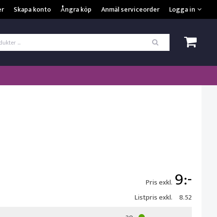
VISA VARUKORGEN
TILL KASSAN
er
Skapa konto
Ångra köp
Anmäl serviceorder
Logga in
ogga in
*
Användarnamn
*
Lösenord
Kom ihåg mig
ömt ditt lösenord?
SKAPA NYTT KONTO
9
Pris exkl.
Listpris exkl.
8.52