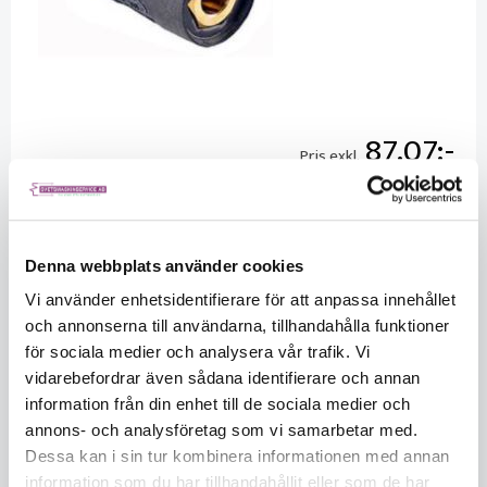
87.07
Pris exkl.
Listpris exkl.
87.07
Saldo
29
Säljs per
Styck
Denna webbplats använder cookies
Vi använder enhetsidentifierare för att anpassa innehållet
och annonserna till användarna, tillhandahålla funktioner
för sociala medier och analysera vår trafik. Vi
vidarebefordrar även sådana identifierare och annan
information från din enhet till de sociala medier och
annons- och analysföretag som vi samarbetar med.
Dessa kan i sin tur kombinera informationen med annan
KÖP
information som du har tillhandahållit eller som de har