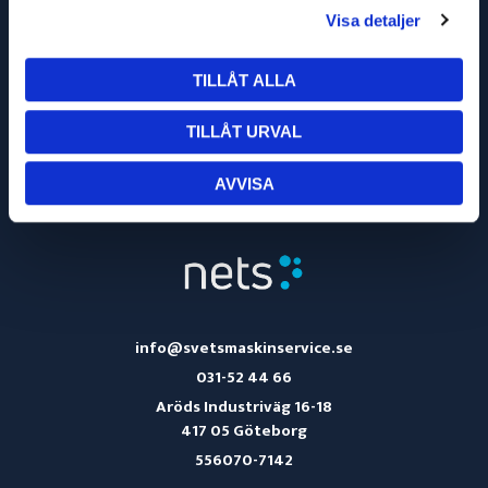
Visa detaljer
TILLÅT ALLA
OM OSS
TILLÅT URVAL
KÖPVILLKOR
AVVISA
TURBILSSCHEMA
info@svetsmaskinservice.se
031-52 44 66
Aröds Industriväg 16-18
417 05 Göteborg
556070-7142