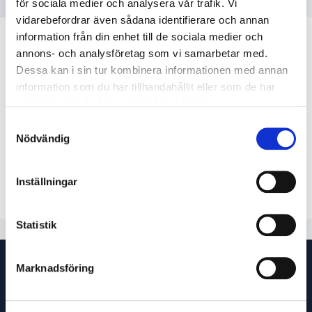
RELATERADE PRODUKTER
för sociala medier och analysera vår trafik. Vi
vidarebefordrar även sådana identifierare och annan
information från din enhet till de sociala medier och
annons- och analysföretag som vi samarbetar med.
Dessa kan i sin tur kombinera informationen med annan
information som du har tillhandahållit eller som de har
samlat in när du har använt deras tjänster.
Samtyckesval
Nödvändig
Oertikerklämma D=8.7
Gaslins 2.4mm Stora linde
mm med stålinlägg
45V26
BZ1730005
BZ7010207
Inställningar
22
145
Statistik
Marknadsföring