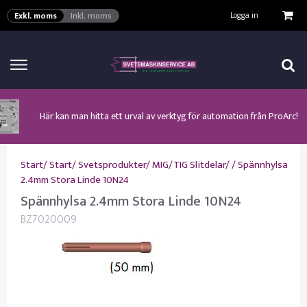
VISA VARUKORGEN
TILL KASSAN
Logga in
Exkl. moms
Inkl. moms
Här kan man hitta ett urval av verktyg för automation från ProArc!
Nyhet! MinarcMig 190 Auto och MinarcMig 220 Auto från Kemppi!
Klicka här för att se alla våra nuvarande kampanjer!
Nyhet! Lägesställare, rullbockar och längdsvets från ProArc!
Nyhet! Tig-svets Minarc T 223 AC/DC från Kemppi!
Nyhet! Tig-svets från Esab, Rogue ET 230iP AC/DC!
Nyhet! Nya PAPR-enheten från ESAB EPR-X1.1!
Start
/
Start
/
Svetsprodukter
/
MIG/TIG Slitdelar
/
/
Spännhylsa
2.4mm Stora Linde 10N24
Spännhylsa 2.4mm Stora Linde 10N24
BZ7020009