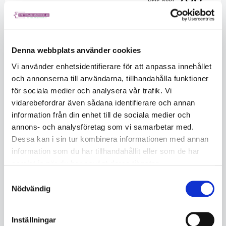
Pris exkl.
Listpris exkl.
700.00
Saldo
4
Säljs per
Styck
Denna webbplats använder cookies
Vi använder enhetsidentifierare för att anpassa innehållet
och annonserna till användarna, tillhandahålla funktioner
för sociala medier och analysera vår trafik. Vi
vidarebefordrar även sådana identifierare och annan
information från din enhet till de sociala medier och
annons- och analysföretag som vi samarbetar med.
Dessa kan i sin tur kombinera informationen med annan
KÖP
information som du har tillhandahållit eller som de har
samlat in när du har använt deras tjänster.
Samtyckesval
Beskrivning
Nödvändig
CGT-N5 är en ny neutraliserande vätska som är speciellt
utvecklad för borstade ytor i rostfritt stål.
Inställningar