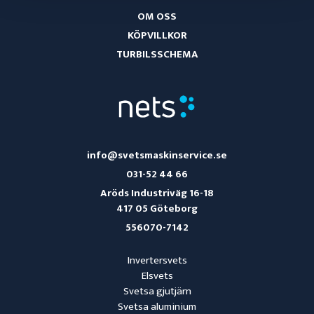
Torka bort med en ren trasa
OM OSS
KÖPVILLKOR
Viktigt: Spraya aldrig den neutraliserande vätskan på ytor
TURBILSSCHEMA
som fortfarande har rester av betningsvätska för att
förhindra uppkomsten av vita fläckar. Använd alltid en ren
trasa för att torka bort den neutraliserande vätskan.
Säkerhetsdatablad
info@svetsmaskinservice.se
031-52 44 66
Aröds Industriväg 16-18
417 05 Göteborg
556070-7142
Invertersvets
Elsvets
Svetsa gjutjärn
Svetsa aluminium