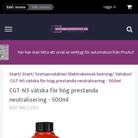
VISA VARUKORGEN
TILL KASSAN
Logga in
Exkl. moms
Inkl. moms
Här kan man hitta ett urval av verktyg för automation från ProArc!
Nyhet! MinarcMig 190 Auto och MinarcMig 220 Auto från Kemppi!
Klicka här för att se alla våra nuvarande kampanjer!
Nyhet! Lägesställare, rullbockar och längdsvets från ProArc!
Nyhet! Tig-svets Minarc T 223 AC/DC från Kemppi!
Nyhet! Tig-svets från Esab, Rogue ET 230iP AC/DC!
Nyhet! Nya PAPR-enheten från ESAB EPR-X1.1!
Start
/
Start
/
Svetsprodukter
/
Elektrokemisk betning
/
Vätskor
/
CGT-N5 vätska för hög prestanda neutralisering - 500ml
CGT-N5 vätska för hög prestanda
neutralisering - 500ml
BMTWELC3165