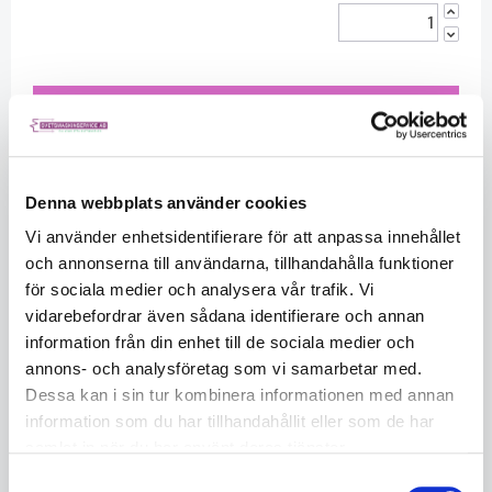
KÖP
Beskrivning
Denna webbplats använder cookies
Ett speciellt borstpaket som gör det möjligt att hålla två
Vi använder enhetsidentifierare för att anpassa innehållet
FURY 200A-borstar samtidigt för snabbare och effektivare
och annonserna till användarna, tillhandahålla funktioner
betning.
för sociala medier och analysera vår trafik. Vi
vidarebefordrar även sådana identifierare och annan
Dubbelborstpaketet är en ny borstuppsättning som ska
information från din enhet till de sociala medier och
användas med betningsmaskinen Cougartron FURY. Den är
gjord för att rymma två FURY 200A borstar så att du
annons- och analysföretag som vi samarbetar med.
snabbare kan rengöra och polera svetsar och även täcka en
Dessa kan i sin tur kombinera informationen med annan
större yta.
information som du har tillhandahållit eller som de har
samlat in när du har använt deras tjänster.
LÄS MER ...
FURY dubbelborstpaket består av:
Samtyckesval