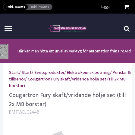
VISA VARUKORGEN
TILL KASSAN
Logga in
Exkl. moms
Inkl. moms
Här kan man hitta ett urval av verktyg för automation från ProArc!
Nyhet! MinarcMig 190 Auto och MinarcMig 220 Auto från Kemppi!
Klicka här för att se alla våra nuvarande kampanjer!
Nyhet! Lägesställare, rullbockar och längdsvets från ProArc!
Nyhet! Tig-svets Minarc T 223 AC/DC från Kemppi!
Nyhet! Tig-svets från Esab, Rogue ET 230iP AC/DC!
Nyhet! Nya PAPR-enheten från ESAB EPR-X1.1!
Start
/
Start
/
Svetsprodukter
/
Elektrokemisk betning
/
Penslar &
tillbehör
/
Cougartron Fury skaft/vridande hölje set (till 2x M8
borstar)
Cougartron Fury skaft/vridande hölje set (till
2x M8 borstar)
BMTWELC2448