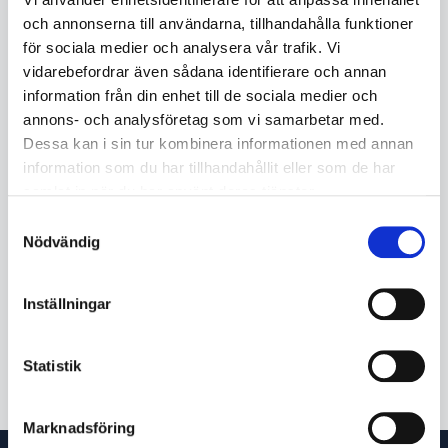
KÖP
och annonserna till användarna, tillhandahålla funktioner
för sociala medier och analysera vår trafik. Vi
vidarebefordrar även sådana identifierare och annan
information från din enhet till de sociala medier och
Beskrivning
annons- och analysföretag som vi samarbetar med.
Hjul för många användningsområden, gradning av
Dessa kan i sin tur kombinera informationen med annan
driv/kolvstänger, turbinblad, platta stansade delar,
information som du har tillhandahållit eller som de har
kugghjul, tryckformade och gjutna delar samt gjutfogar.
samlat in när du har använt deras tjänster.
Ger ett jämnt resultat genom produktens hela livslängd.
Non-woven strukturen motverkar igensättning och håller
Samtyckesval
arbetstemperaturen låg, vilket minskar risken för
Nödvändig
påverkan på värmekänsliga material.
Skapar inga nya grader.
Inställningar
Framtaget för lätta gradningsoperationer samtidigt som du får en
polerad yta. Ger ett jämnt resultat genom produktens hela livslängd.
LÄS MER ...
Kommer inte att underskära, urgröpa, generera matta partier eller
förvränga arbetsstycket.
Statistik
Industries
Metallbearbetning
Varumärke
Scotch-Brite
Marknadsföring
™