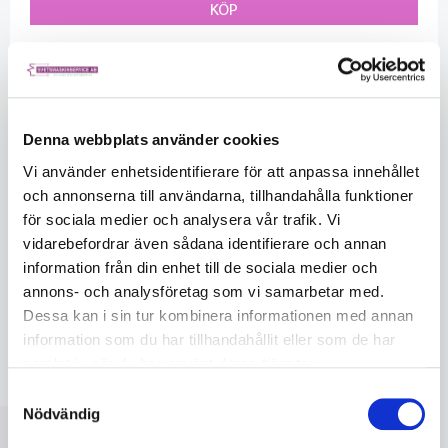
KÖP
Beskrivning
Färg
Röd
Denna webbplats använder cookies
Mineraltyp
Aluminiumoxid
Varumärke
Scotch-Brite
Vi använder enhetsidentifierare för att anpassa innehållet
™
Korn
VFN
och annonserna till användarna, tillhandahålla funktioner
för sociala medier och analysera vår trafik. Vi
Ögonskydd
vidarebefordrar även sådana identifierare och annan
Hand Protection
Health and Safety
Hörselskydd
information från din enhet till de sociala medier och
Andningsskydd
annons- och analysföretag som vi samarbetar med.
Dessa kan i sin tur kombinera informationen med annan
Produktform
Brush
LÄS MER ...
information som du har tillhandahållit eller som de har
Fästtyp
Shaft
samlat in när du har använt deras tjänster.
Form Type
Flap Brush
Max. RPM
8500
Samtyckesval
Diameter
76,2 mm
Nödvändig
RELATERADE PRODUKTER
Shank Size (Metric)
6