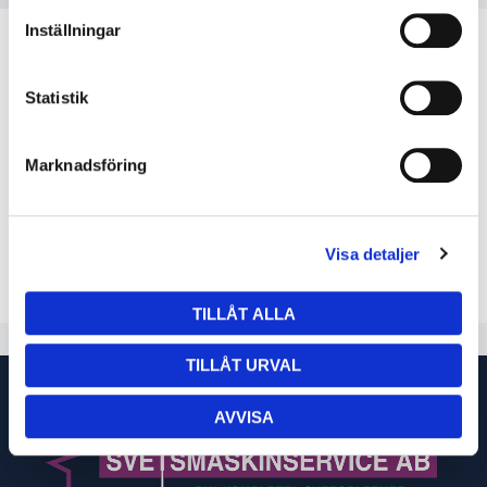
Inställningar
Statistik
Marknadsföring
Inefil 1,0 mm 15 kg/spole
3M Sliprondell roloc
INE1015
Cubitron II 984F 60+
Visa detaljer
50mm -
200st/förpackning
62
3M27709
TILLÅT ALLA
20
TILLÅT URVAL
AVVISA